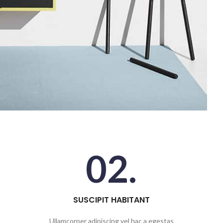
02.
SUSCIPIT HABITANT
Ullamcorper adipiscing vel hac a egestas