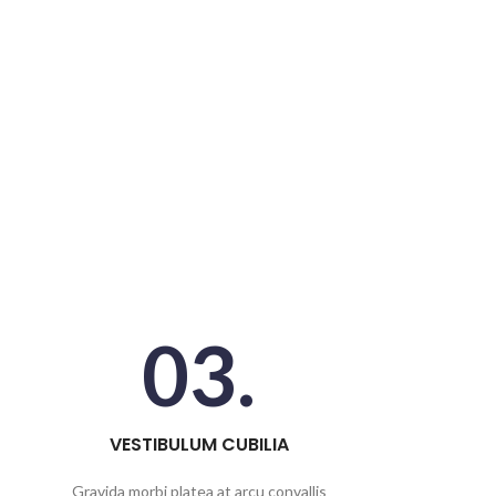
03.
VESTIBULUM CUBILIA
Gravida morbi platea at arcu convallis