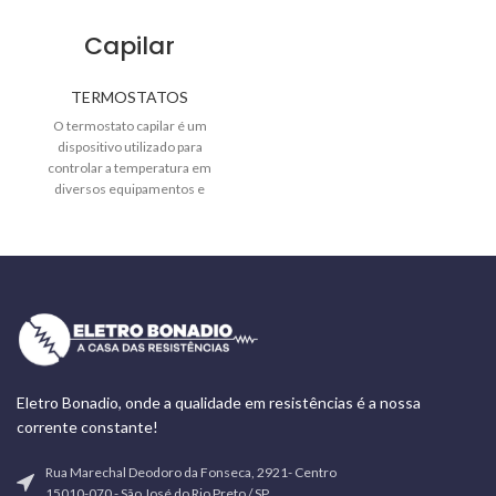
Capilar
TERMOSTATOS
O termostato capilar é um
dispositivo utilizado para
controlar a temperatura em
diversos equipamentos e
aparelhos, como fritadeiras,
fornos elétricos,
Eletro Bonadio, onde a qualidade em resistências é a nossa
corrente constante!
Rua Marechal Deodoro da Fonseca, 2921- Centro
15010-070 - São José do Rio Preto / SP